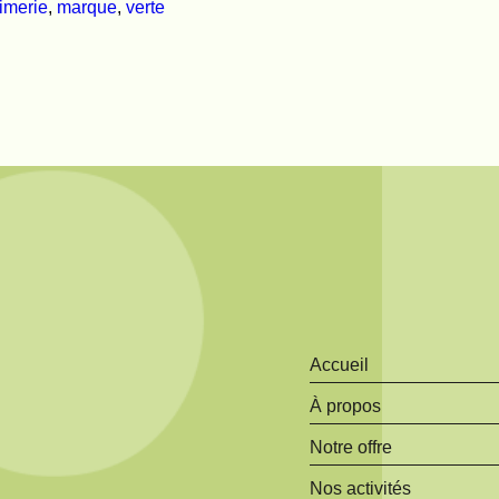
imerie
,
marque
,
verte
Accueil
À propos
Notre offre
Nos activités